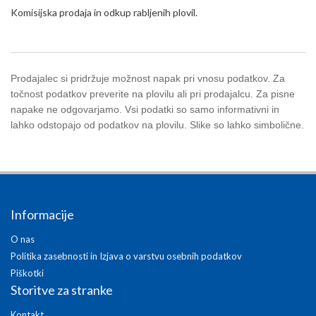
Komisijska prodaja in odkup rabljenih plovil.
Prodajalec si pridržuje možnost napak pri vnosu podatkov. Za
točnost podatkov preverite na plovilu ali pri prodajalcu. Za pisne
napake ne odgovarjamo. Vsi podatki so samo informativni in
lahko odstopajo od podatkov na plovilu. Slike so lahko simbolične.
Informacije
O nas
Politika zasebnosti in Izjava o varstvu osebnih podatkov
Piškotki
Storitve za stranke
Kontakt