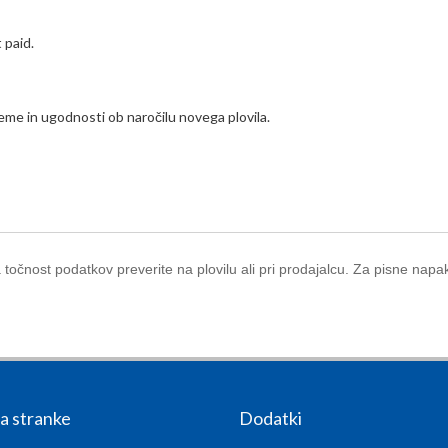
 paid.
reme in ugodnosti ob naročilu novega plovila.
točnost podatkov preverite na plovilu ali pri prodajalcu. Za pisne nap
za stranke
Dodatki