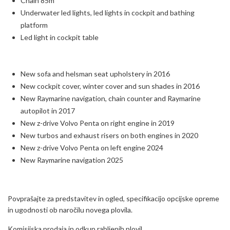
Chain 85m
Underwater led lights, led lights in cockpit and bathing
platform
Led light in cockpit table
New sofa and helsman seat upholstery in 2016
New cockpit cover, winter cover and sun shades in 2016
New Raymarine navigation, chain counter and Raymarine
autopilot in 2017
New z-drive Volvo Penta on right engine in 2019
New turbos and exhaust risers on both engines in 2020
New z-drive Volvo Penta on left engine 2024
New Raymarine navigation 2025
Povprašajte za predstavitev in ogled, specifikacijo opcijske opreme
in ugodnosti ob naročilu novega plovila.
Komisijska prodaja in odkup rabljenih plovil.