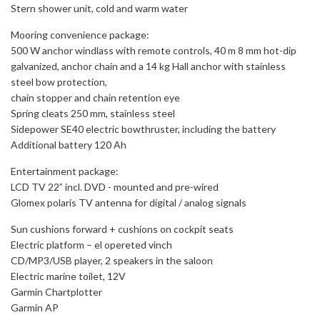
Stern shower unit, cold and warm water
Mooring convenience package:
500 W anchor windlass with remote controls, 40 m 8 mm hot-dip
galvanized, anchor chain and a 14 kg Hall anchor with stainless
steel bow protection,
chain stopper and chain retention eye
Spring cleats 250 mm, stainless steel
Sidepower SE40 electric bowthruster, including the battery
Additional battery 120 Ah
Entertainment package:
LCD TV 22” incl. DVD - mounted and pre-wired
Glomex polaris TV antenna for digital / analog signals
Sun cushions forward + cushions on cockpit seats
Electric platform – el opereted vinch
CD/MP3/USB player, 2 speakers in the saloon
Electric marine toilet, 12V
Garmin Chartplotter
Garmin AP